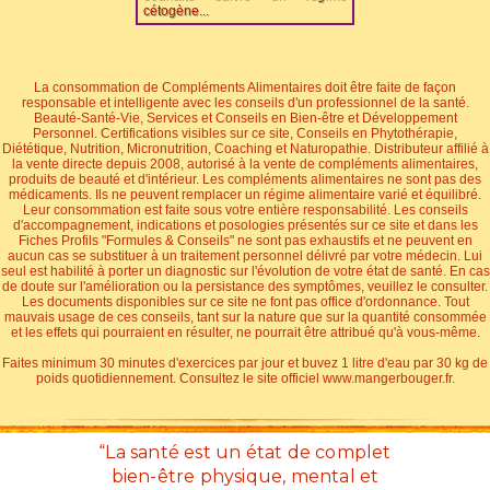
cétogène...
La consommation de Compléments Alimentaires doit être faite de façon
responsable et intelligente avec les conseils d'un professionnel de la santé.
Beauté-Santé-Vie, Services et Conseils en Bien-être et Développement
Personnel. Certifications visibles sur ce site, Conseils en Phytothérapie,
Diététique, Nutrition, Micronutrition, Coaching et Naturopathie. Distributeur affilié à
la vente directe depuis 2008, autorisé à la vente de compléments alimentaires,
produits de beauté et d'intérieur. Les compléments alimentaires ne sont pas des
médicaments. Ils ne peuvent remplacer un régime alimentaire varié et équilibré.
Leur consommation est faite sous votre entière responsabilité. Les conseils
d'accompagnement, indications et posologies présentés sur ce site et dans les
Fiches Profils "Formules & Conseils" ne sont pas exhaustifs et ne peuvent en
aucun cas se substituer à un traitement personnel délivré par votre médecin. Lui
seul est habilité à porter un diagnostic sur l'évolution de votre état de santé. En cas
de doute sur l'amélioration ou la persistance des symptômes, veuillez le consulter.
Les documents disponibles sur ce site ne font pas office d'ordonnance. Tout
mauvais usage de ces conseils, tant sur la nature que sur la quantité consommée
et les effets qui pourraient en résulter, ne pourrait être attribué qu'à vous-même.
Faites minimum 30 minutes d'exercices par jour et buvez 1 litre d'eau par 30 kg de
poids quotidiennement. Consultez le site officiel www.mangerbouger.fr.
“La santé est un état de complet
bien-être physique, mental et