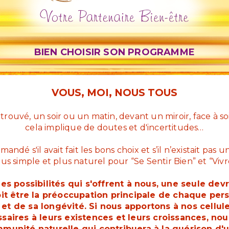
BIEN CHOISIR SON PROGRAMME
VOUS, MOI, NOUS TOUS
retrouvé, un soir ou un matin, devant un miroir, face à 
cela implique de doutes et d'incertitudes…
mandé s'il avait fait les bons choix et s’il n’existait pa
s simple et plus naturel pour “Se Sentir Bien” et “Vivr
es possibilités qui s'offrent à nous, une seule devr
oit être la préoccupation principale de chaque pe
et de sa longévité. Si nous apportons à nos cellules
saires à leurs existences et leurs croissances, no
munité naturelle qui contribuera à la guérison d'