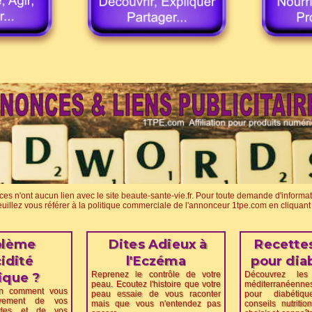
s n'ont aucun lien avec le site beaute-sante-vie.fr. Pour toute demande d'informat
uillez vous référer à la politique commerciale de l'annonceur 1tpe.com en cliquant 
blème
Dites Adieux à
Recettes
idité
l'Eczéma
pour dia
Reprenez le contrôle de votre
Découvrez les
ique ?
peau. Ecoutez l'histoire que votre
méditerranéenne
in comment vous
peau essaie de vous raconter
pour diabétiq
itivement de vos
mais que vous n'entendez pas
conseils nutriti
ides et de vos