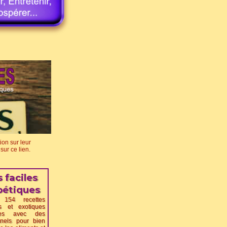
ion sur leur
sur ce lien.
 faciles
bétiques
 154 recettes
s et exotiques
ues avec des
onnels pour bien