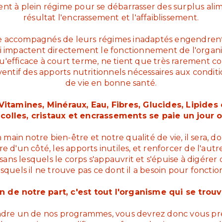
nt à plein régime pour se débarrasser des surplus ali
résultat l'encrassement et l'affaiblissement.
e accompagnés de leurs régimes inadaptés engendrent
 impactent directement le fonctionnement de l'organ
'efficace à court terme, ne tient que très rarement c
entif des apports nutritionnels nécessaires aux condit
de vie en bonne santé.
itamines, Minéraux, Eau, Fibres, Glucides, Lipides 
colles, cristaux et encrassements se paie un jour ou
in notre bien-être et notre qualité de vie, il sera, don
e d'un côté, les apports inutiles, et renforcer de l'aut
ans lesquels le corps s'appauvrit et s'épuise à digérer
esquels il ne trouve pas ce dont il a besoin pour fonct
n de notre part, c'est tout l'organisme qui se trouve
dre un de nos programmes, vous devrez donc vous pr