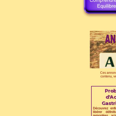
Ces annonce
contenu, ve
Pro
d'Ac
Gastr
Découvrez enf
libérer défin
remontées ac