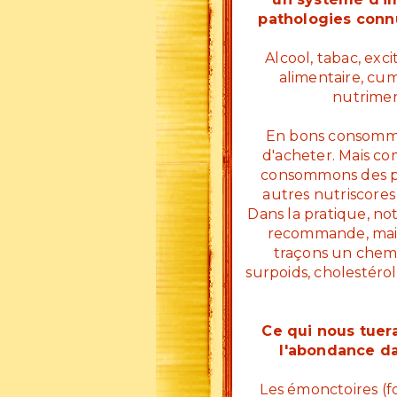
pathologies connu
Alcool, tabac, exci
alimentaire, cum
nutrimen
En bons consommat
d'acheter. Mais c
consommons des pro
autres nutriscores
Dans la pratique, n
recommande, mais 
traçons un chemin
surpoids, cholestérol
Ce qui nous tuera
l'abondance dan
Les émonctoires (fo