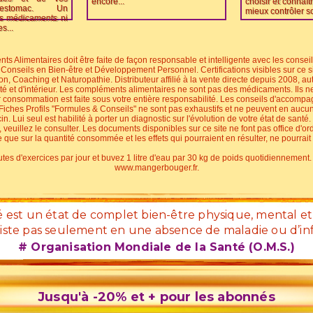
encore...
choisir et connaît
’estomac. Un
mieux contrôler so
s médicaments ni
s...
limentaires doit être faite de façon responsable et intelligente avec les conseil
Conseils en Bien-être et Développement Personnel. Certifications visibles sur ce s
tion, Coaching et Naturopathie. Distributeur affilié à la vente directe depuis 2008, 
uté et d'intérieur. Les compléments alimentaires ne sont pas des médicaments. Ils 
ur consommation est faite sous votre entière responsabilité. Les conseils d'accomp
 Fiches Profils "Formules & Conseils" ne sont pas exhaustifs et ne peuvent en aucun
. Lui seul est habilité à porter un diagnostic sur l'évolution de votre état de santé
veuillez le consulter. Les documents disponibles sur ce site ne font pas office d
re que sur la quantité consommée et les effets qui pourraient en résulter, ne pourrai
s d'exercices par jour et buvez 1 litre d'eau par 30 kg de poids quotidiennement. C
www.mangerbouger.fr.
é est un état de complet bien-être physique, mental et 
iste pas seulement en une absence de maladie ou d’inf
# Organisation Mondiale de la Santé (O.M.S.)
Jusqu'à -20% et + pour les abonnés