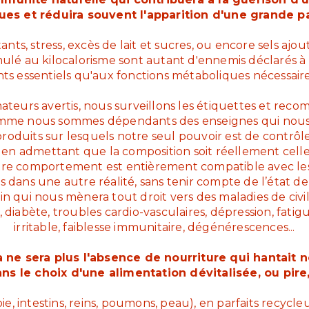
es et réduira souvent l'apparition d'une grande par
tants, stress, excès de lait et sucres, ou encore sels ajou
ulé au kilocalorisme sont autant d'ennemis déclarés à l
ts essentiels qu'aux fonctions métaboliques nécessaires 
eurs avertis, nous surveillons les étiquettes et rec
omme nous sommes dépendants des enseignes qui nous
duits sur lesquels notre seul pouvoir est de contrôler 
 en admettant que la composition soit réellement cell
otre comportement est entièrement compatible avec l
dans une autre réalité, sans tenir compte de l’état de
 qui nous mènera tout droit vers des maladies de civil
, diabète, troubles cardio-vasculaires, dépression, fatig
irritable, faiblesse immunitaire, dégénérescences...
 ne sera plus l'absence de nourriture qui hantait 
s le choix d'une alimentation dévitalisée, ou pire
ie, intestins, reins, poumons, peau), en parfaits recycle