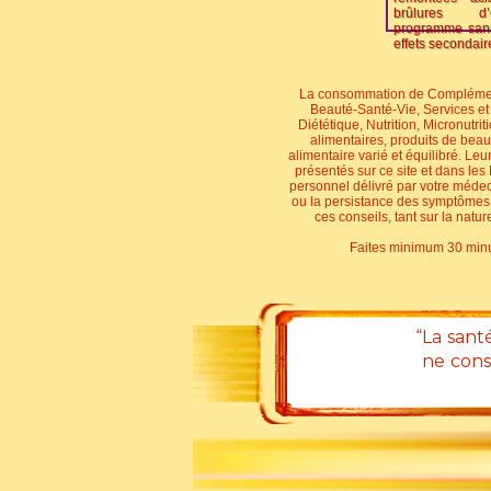
brûlures d
programme san
effets secondaire
La consommation de Compléments A
Beauté-Santé-Vie, Services et 
Diététique, Nutrition, Micronutri
alimentaires, produits de bea
alimentaire varié et équilibré. Le
présentés sur ce site et dans les
personnel délivré par votre médecin
ou la persistance des symptômes, 
ces conseils, tant sur la natu
Faites minimum 30 minute
“La sant
ne cons