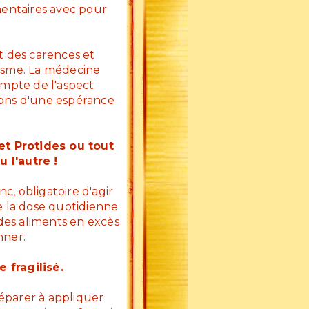
mentaires avec pour
 des carences et
isme. La médecine
ompte de l'aspect
ions d'une espérance
et Protides ou tout
 l'autre !
c, obligatoire d'agir
re la dose quotidienne
 des aliments en excès
ionner.
 fragilisé.
éparer à appliquer