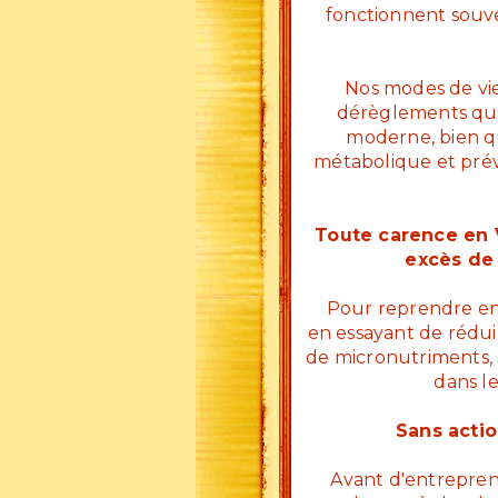
fonctionnent souve
Nos modes de vi
dérèglements qui
moderne, bien qu
métabolique et prév
Toute carence en V
excès de 
Pour reprendre en ma
en essayant de réduir
de micronutriments, s
dans l
Sans actio
Avant d'entrepren