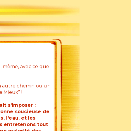
soi-même, avec ce que
s un autre chemin ou un
e Mieux” !
ait s'imposer :
rsonne soucieuse de
, l'eau, et les
us entretenons tout
une majorité des